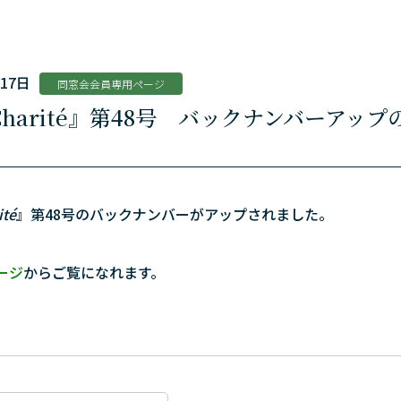
月17日
同窓会会員専用ページ
harité』第48号 バックナンバーアッ
ité
』第48号のバックナンバーがアップされました。
ージ
からご覧になれます。