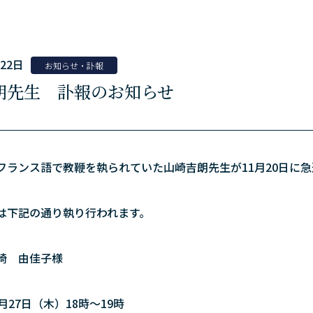
月22日
お知らせ・訃報
朗先生 訃報のお知らせ
フランス語で教鞭を執られていた山崎吉朗先生が11月20日に
は下記の通り執り行われます。
崎 由佳子様
27日（木）18時～19時