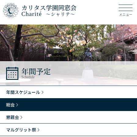
カリタス学園同窓会
Charité
～シャリテ～
メニュー
年間予定
Schedule
年間スケジュール
総会
懇親会
マルグリット祭