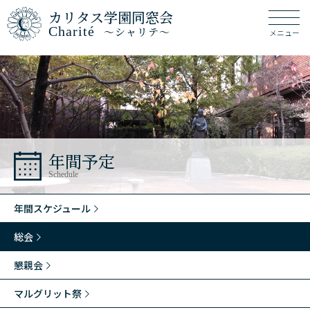
カリタス学園同窓会
Charité
～シャリテ～
メニュー
年間予定
Schedule
年間スケジュール
総会
懇親会
マルグリット祭